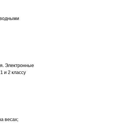
оводными
ия. Электронные
1 и 2 классу
а весах;