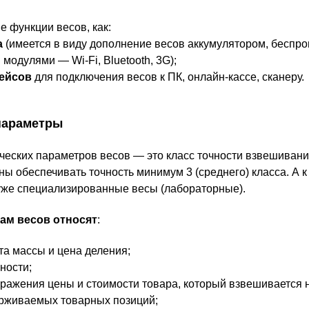
е функции весов, как:
а
(имеется в виду дополнение весов аккумулятором, беспр
одулями — Wi-Fi, Bluetooth, 3G);
ейсов
для подключения весов к ПК, онлайн-кассе, сканеру.
 параметры
ческих параметров весов — это класс точности взвешиван
ы обеспечивать точность минимум 3 (среднего) класса. А к 
 уже специализированные весы (лабораторные).
ам весов относят
:
та массы и цена деления;
ности;
бражения цены и стоимости товара, который взвешивается н
рживаемых товарных позиций;