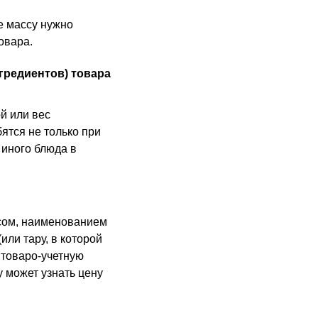
ее массу нужно
овара.
гредиентов) товара
й или вес
бятся не только при
 иного блюда в
есом, наименованием
или тару, в которой
в товаро-учетную
у может узнать цену