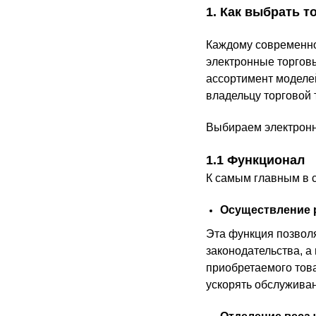
1. Как выбрать 
Каждому современно
электронные торговы
ассортимент моделей
владельцу торговой 
Выбираем электронн
1.1 Функционал
К самым главным в 
Осуществление р
Эта функция позволя
законодательства, а
приобретаемого това
ускорять обслуживан