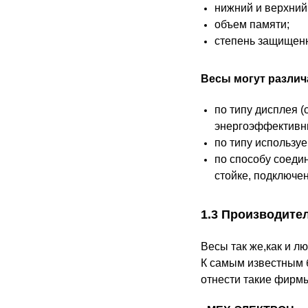
нижний и верхний
объем памяти;
степень защищенн
Весы могут различ
по типу дисплея 
энергоэффективн
по типу использу
по способу соеди
стойке, подключе
1.3 Производите
Весы так же,как и л
К самым известным 
отнести такие фирмы