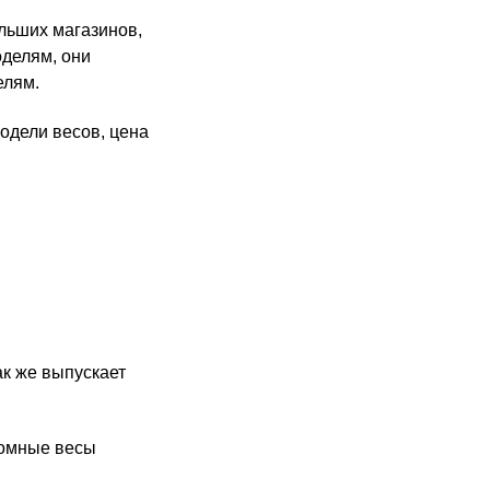
льших магазинов,
оделям, они
елям.
одели весов, цена
ак же выпускает
номные весы