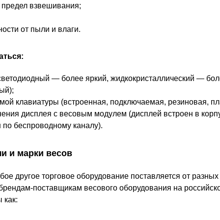
 предел взвешивания;
ости от пыли и влаги.
аться:
(светодиодный — более яркий, жидкокристаллический — бо
ый);
емой клавиатуры (встроенная, подключаемая, резиновая, пл
нения дисплея с весовым модулем (дисплей встроен в корп
н по беспроводному каналу).
ли и марки весов
юбое другое торговое оборудование поставляется от разных
брендам-поставщикам весового оборудования на российск
 как: