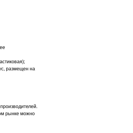
лее
астиковая);
ус, размещен на
 производителей.
ом рынке можно