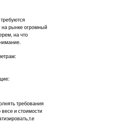
 требуются
с на рынке огромный
рем, на что
внимание.
метрам:
щие:
полнять требования
 весе и стоимости
тизировать,т.е