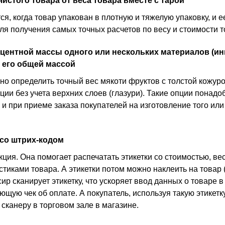
чистого товара от веса товара вместе с тарой
ся, когда товар упакован в плотную и тяжелую упаковку, и 
ля получения самых точных расчетов по весу и стоимости т
ентной массы одного или нескольких материалов (ин
 его общей массой
но определить точный вес мякоти фруктов с толстой кожуро
ции без учета верхних слоев (глазури). Такие опции понадо
 и при приеме заказа покупателей на изготовление того или
 со штрих-кодом
ция. Она помогает распечатать этикетки со стоимостью, в
тиками товара. А этикетки потом можно наклеить на товар (
сир сканирует этикетку, что ускоряет ввод данных о товаре 
щую чек об оплате. А покупатель, используя такую этикетк
 сканеру в торговом зале в магазине.