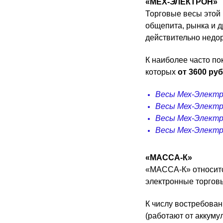
«МЕХ-ЭЛЕКТРОН»
Торговые весы этой 
общепита, рынка и д
действительно недор
К наиболее часто п
которых
от 3600 ру
Весы Мех-Электр
Весы Мех-Электр
Весы Мех-Электр
Весы Мех-Электр
«МАССА-К»
«МАССА-К» относится
электронные торгов
К числу востребова
(работают от аккуму