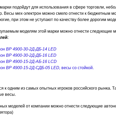
марки подойдут для использования в сфере торговли, небо
р. Весы мех-электрон можно смело отнести к бюджетным м
огие, при этом не уступают по качеству более дорогим мод
окупаемым моделям этой марки можно отнести следующие м
блей
:
он ВР 4900-30-2Д-ДБ-14 LED
он ВР 4900-30-2Д-ДБ-16 LED
он ВР 4900-15-2Д-АБ-16 LCD
он ВР 4900-15-2Д-СДБ-05 LED
,
весы со стойкой.
 к одним из самых опытных игроков российского рынка. Т
ые весы.
нных моделей от компании можно отнести следующие авто
лятора)