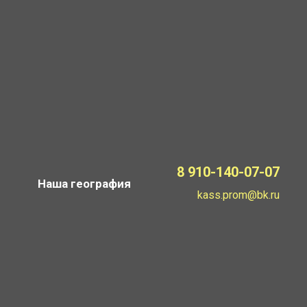
8 910-140-07-07
Наша география
kass.prom@bk.ru