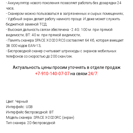
- Аккумулятор нового поколения позволяет работать без дозарядки 24
часа;
- Сканером можно пользоваться в загрязненных и сырых помещениях;
- Удобный экран делает работу намного проще. И даже может служить
бюджетной заменой ТСД;
- Высокая дальность связи обеспечена - 2.4G: 100 м. при прямой
видимости; BT: 40 м. при прямой видимости;
- Память сканера SPACE X-2020 RCS составляет 64 Кб, которая вмещает
38 000 кодов EAN-13;
- Беспроводной сканер считывает штрихкоды с экранов мобильных
телефонов со скоростью до 200 скан/сек.
Актуальность цены просим уточнять в отделе продаж
+7-910-140-07-07
на связи
24/7.
Цвет: Черный
Интерфейс: USB
Интерфейс беспроводной: BT
Модель сканера: SPACE X-2020RC (экран)
Тип сканера: 2D беспроводной