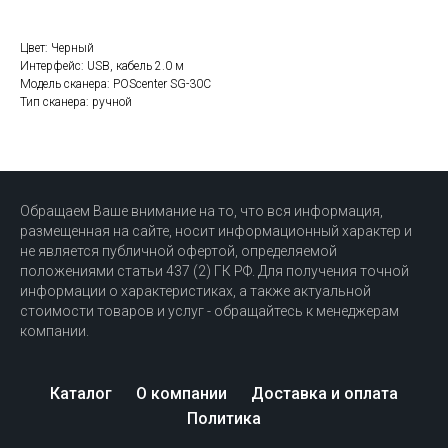
Цвет: Черный
Интерфейс: USB, кабель 2.0 м
Модель сканера: POScenter SG-30C
Тип сканера: ручной
Обращаем Ваше внимание на то, что вся информация,
размещенная на сайте, носит информационный характер и
не является публичной офертой, определяемой
положениями статьи 437 (2) ГК РФ. Для получения точной
информации о характеристиках, а также актуальной
стоимости товаров и услуг - обращайтесь к менеджерам
компании.
Каталог
О компании
Доставка и оплата
Политика