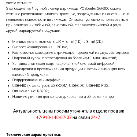
своем сегменте.
Этот бюджетный ручной сканер штрих-кода POScenter SG-30C сможет
успешно распознавать малоконтрастные, поврежденные и нанесенные на
глянцевые поверхности штрих-коды. Он может успешно использоваться
при реализации табачной, алкогольной, фармакологической и ряда
другой маркируемой продукции.
Минимальная плотность ШК – 3 mil (1D); 5.8 mil (2D);
Скорость сканирования – 30 к/с;
Равномерное освещение штрих-кодов подсветкой из двух светодиодов;
Надежный курок, протестирован на более чем 1 млн. нажатий;
Успешно считывает коды национальной системой цифровой
маркировки и прослеживания продукции «Честный знак» для всех
категорий продукции;
Поддерживаемые интерфейсы:
USB-HID (клавиатура), USB-COM, USB-CDC, USB-HID POS;
Опционально: RS232;
Наличие утилиты для конфигурирования и обновления про
Актуальность цены просим уточнять в отделе продаж
+7-910-140-07-07
на связи
24/7.
Технические характеристики: