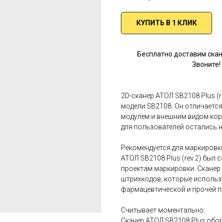
КУПИТЬ В 1 КЛИК
Бесплатно доставим скане
Звоните!
2D-сканер АТОЛ SB2108 Plus (
модели SB2108. Он отличает
модулем и внешним видом кор
для пользователей остались 
Рекомендуется для маркировк
АТОЛ SB2108 Plus (rev.2) был
проектам маркировки. Сканер 
штрихкодов, которые использ
фармацевтической и прочей п
Считывает моментально:
Сканер АТОЛ SB2108 Plus об