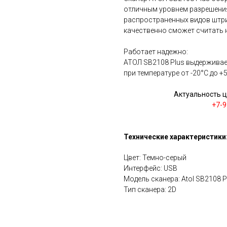
отличным уровнем разрешения
распространенных видов штри
качественно сможет считать 
Работает надежно:
АТОЛ SB2108 Plus выдерживает
при температуре от -20°С до +5
Актуальность ц
+7-9
Технические характеристики
Цвет: Темно-серый
Интерфейс: USB
Модель сканера: Atol SB2108 Pl
Тип сканера: 2D