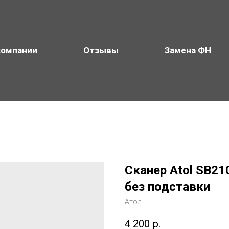
компании
Отзывы
Замена ФН
Сканер Atol SB210
без подставки
Атол
4 200
р.