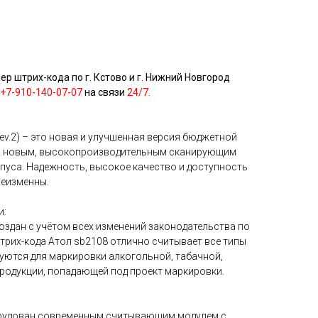
р штрих-кода по г. Кстово и г. Нижний Новгород
+7-910-140-07-07
на связи
24/7.
rev.2) – это новая и улучшенная версия бюджетной
ся новым, высокопроизводительным сканирующим
пуса. Надежность, высокое качество и доступность
неизменны.
и:
 создан с учётом всех изменений законодательства по
трих-кода Атол sb2108 отлично считывает все типы
уются для маркировки алкогольной, табачной,
родукции, попадающей под проект маркировки.
орудован современным считывающим модулем с